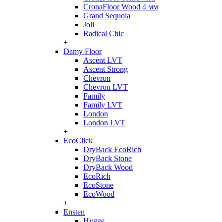
CronaFloor Wood 4 мм
Grand Sequoia
Joli
Radical Chic
+
Damy Floor
Ascent LVT
Ascent Strong
Chevron
Chevron LVT
Family
Family LVT
London
London LVT
+
EcoClick
DryBack EcoRich
DryBack Stone
DryBack Wood
EcoRich
EcoStone
EcoWood
+
Ensten
Hygge