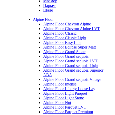
Мрамор
Паркет
Шале
+
Alpine Floor
Alpine Floor Chevron Alpine
Alpine Floor Chevron Alpine LVT
Alpine Floor Classic
Alpine Floor Classic Light
Alpine Floor Easy Line
Alpine Floor Eclipse Super Matt
Alpine Floor Grand Stone
Alpine Floor Grand sequoia
Alpine Floor Grand sequoia LVT
Alpine Floor Grand sequoia Light
Alpine Floor Grand sequoia Superior
ABA
Alpine Floor Grand sequoia Village
Alpine Floor Intense
Alpine Floor Liberty Loose Lay
Alpine Floor Light Parquet
Alpine Floor Light Stone
Alpine Floor Nut
Alpine Floor Parquet LVT
Alpine Floor Parquet Premium