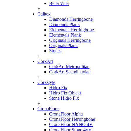
Betta Villa
+
Calitex
Diamonds Herringbone
Diamonds Plank
Elementals Herringbone
Elementals Plank
Originals Herringbone
Originals Plank
Stones
+
CorkArt
CorkArt Metropolitan
CorkArt Scandinavian
+
Corkstyle
Hidro Fix
Hidro Fix Objekt
Stone Hidro Fix
+
CronaFloor
CronaFloor Alpha
CronaFloor Herringbone
CronaFloor NANO 4V
CronaFloor Stone 4мм