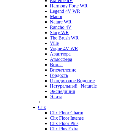
Extreme 4V
Harmony Forte WR
Legend 4V WR
Manor
Nature WR
Rancho 4V
Story WR
The Brush WR
Ville
Vogue 4V WR
Авантюра
Атмосфера
Вилла
Впечатление
Гордость
Грандиозное Видение
Натуральный | Naturale
Экспедиция
Элита
+
Clix
Clix Floor Charm
Clix Floor Intense
Clix Floor Plus
Clix Plus Extra