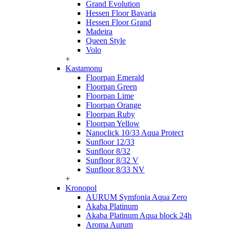
Grand Evolution
Hessen Floor Bavaria
Hessen Floor Grand
Madeira
Queen Style
Volo
+
Kastamonu
Floorpan Emerald
Floorpan Green
Floorpan Lime
Floorpan Orange
Floorpan Ruby
Floorpan Yellow
Nanoclick 10/33 Aqua Protect
Sunfloor 12/33
Sunfloor 8/32
Sunfloor 8/32 V
Sunfloor 8/33 NV
+
Kronopol
AURUM Symfonia Aqua Zero
Akaba Platinum
Akaba Platinum Aqua block 24h
Aroma Aurum