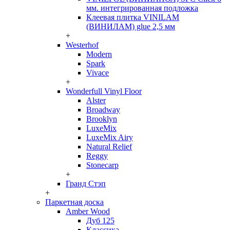
мм. интегрированная подложка
Клеевая плитка VINILAM
(ВИНИЛАМ) glue 2,5 мм
+
Westerhof
Modern
Spark
Vivace
+
Wonderfull Vinyl Floor
Alster
Broadway
Brooklyn
LuxeMix
LuxeMix Airy
Natural Relief
Reggy
Stonecarp
+
Гранд Стэп
+
Паркетная доска
Amber Wood
Дуб 125
Классика