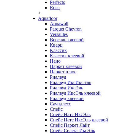
Perfecto
Roca
+
Aquafloor
Aquawall
Parquet Chevron
Versailles
Версаль клеевой
Кварц
Классик
Классик клеевой
Нано
Паркет клеевой
Паркет плюс
Риалвуд
Риалвуд ИксИксЭль
Риалвуд ИксЭль
Риалвуд ИксЭль клеевой
Риалвуд клеевой
Саундлесс
Спейс
Спейс Натс ИксЭль
Спейс Натс ИксЭль клеевой
Спейс Паркет Лайт
Спейс Селект ИксЭль