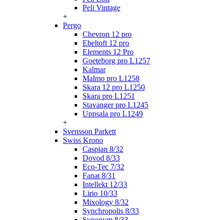
Peli Vintage
+
Pergo
Chevron 12 pro
Ebeltoft 12 pro
Elements 12 Pro
Goeteborg pro L1257
Kalmar
Malmo pro L1258
Skara 12 pro L1250
Skara pro L1251
Stavanger pro L1245
Uppsala pro L1249
+
Svensson Parkett
Swiss Krono
Caspian 8/32
Dovod 8/33
Eco-Tec 7/32
Fanat 8/31
Intellekt 12/33
Lirio 10/33
Mixology 8/32
Synchropolis 8/33
Synonym 8/33