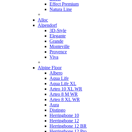
Effect Premium
Natura Line
+
Alloc
Alpendorf
3D-Style
Elegante
Grande
Monteville
Provence
Viva
+
Alpine Floor
Albero
Aqua Life
Aqua Life XL
Arteo 10 XL WR
Arteo 8 M WR
Arteo 8 XL WR
Aura
Distingo
Herringbone 10
Herringbone 12
Herringbone 12 BR
Herringbone 12 Pro