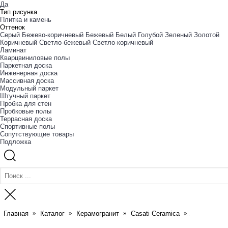
Да
Тип рисунка
Плитка и камень
Оттенок
Cерый
Бежево-коричневый
Бежевый
Белый
Голубой
Зеленый
Золотой
Коричневый
Светло-бежевый
Светло-коричневый
Ламинат
Кварцвиниловые полы
Паркетная доска
Инженерная доска
Массивная доска
Модульный паркет
Штучный паркет
Пробка для стен
Пробковые полы
Террасная доска
Спортивные полы
Сопутствующие товары
Подложка
Главная
Каталог
Керамогранит
Casati Ceramica
Casati Cera