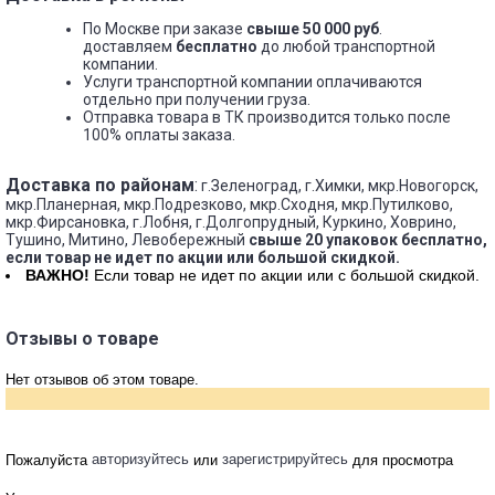
По Москве при заказе
свыше 50 000 руб
.
доставляем
бесплатно
до любой транспортной
компании.
Услуги транспортной компании оплачиваются
отдельно при получении груза.
Отправка товара в ТК производится только после
100% оплаты заказа.
Доставка по районам
:
г.Зеленоград, г.Химки, мкр.Новогорск,
мкр.Планерная, мкр.Подрезково, мкр.Сходня, мкр.Путилково,
мкр.Фирсановка, г.Лобня, г.Долгопрудный, Куркино, Ховрино,
Тушино, Митино, Левобережный
свыше 20 упаковок бесплатно,
если товар не идет по акции или большой скидкой.
ВАЖНО!
Если товар не идет по акции или с большой скидкой.
Отзывы о товаре
Нет отзывов об этом товаре.
Написать отзыв
авторизуйтесь
зарегистрируйтесь
Пожалуйста
или
для просмотра